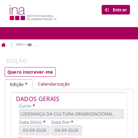
Entrar
GFH >
Edição
Página
Edição
inicial
EDIÇÃO
Quero inscrever-me
Calendarização
Edição
DADOS GERAIS
Curso
LIDERANÇA DA CULTURA ORGANIZACIONAL
Data Início
Data Fim