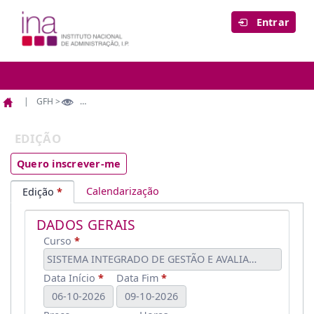
Entrar
GFH >
Edição
Página
Edição
inicial
EDIÇÃO
Quero inscrever-me
Calendarização
Edição
DADOS GERAIS
Curso
SISTEMA INTEGRADO DE GESTÃO E AVALIAÇÃO DO DES
Data Início
Data Fim