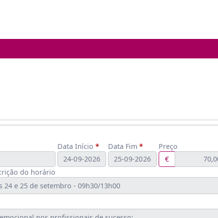
Data Início
Data Fim
Preço
€
rição do horário