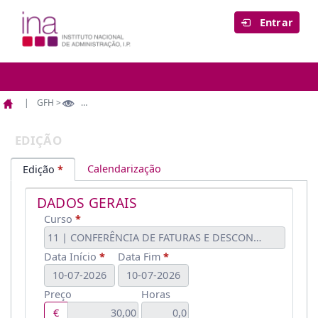
Entrar
GFH >
Edição
Página
Edição
inicial
EDIÇÃO
Calendarização
Edição
DADOS GERAIS
Curso
11 | CONFERÊNCIA DE FATURAS E DESCONFORMIDADE
Data Início
Data Fim
Preço
Horas
€