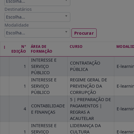
Escolha...
Destinatários
Escolha...
Modalidade
Escolha...
Procurar
Nº
ÁREA DE
CURSO
MODALI
EDIÇÃO
FORMAÇÃO
INTERESSE E
CONTRATAÇÃO
1
SERVIÇO
E-learni
PÚBLICA
PÚBLICO
INTERESSE E
REGIME GERAL DE
1
SERVIÇO
PREVENÇÃO DA
E-learni
PÚBLICO
CORRUPÇÃO
5 | PREPARAÇÃO DE
CONTABILIDADE
PAGAMENTOS |
4
E-learni
E FINANÇAS
REGRAS A
ACAUTELAR
INTERESSE E
LIDERANÇA DA
1
SERVIÇO
CULTURA
E-learni