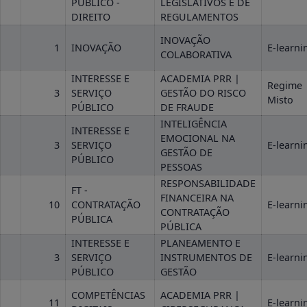
PÚBLICO -
LEGISLATIVOS E DE
DIREITO
REGULAMENTOS
INOVAÇÃO
1
INOVAÇÃO
E-learni
COLABORATIVA
INTERESSE E
ACADEMIA PRR |
Regime
3
SERVIÇO
GESTÃO DO RISCO
Misto
PÚBLICO
DE FRAUDE
INTELIGÊNCIA
INTERESSE E
EMOCIONAL NA
3
SERVIÇO
E-learni
GESTÃO DE
PÚBLICO
PESSOAS
RESPONSABILIDADE
FT -
FINANCEIRA NA
10
CONTRATAÇÃO
E-learni
CONTRATAÇÃO
PÚBLICA
PÚBLICA
INTERESSE E
PLANEAMENTO E
3
SERVIÇO
INSTRUMENTOS DE
E-learni
PÚBLICO
GESTÃO
COMPETÊNCIAS
ACADEMIA PRR |
11
E-learni