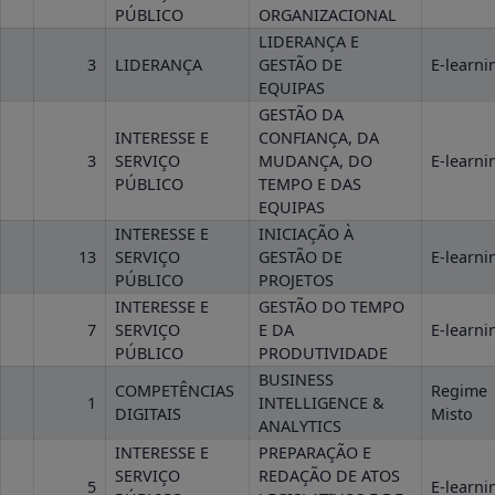
PÚBLICO
ORGANIZACIONAL
LIDERANÇA E
3
LIDERANÇA
GESTÃO DE
E-learni
EQUIPAS
GESTÃO DA
INTERESSE E
CONFIANÇA, DA
3
SERVIÇO
MUDANÇA, DO
E-learni
PÚBLICO
TEMPO E DAS
EQUIPAS
INTERESSE E
INICIAÇÃO À
13
SERVIÇO
GESTÃO DE
E-learni
PÚBLICO
PROJETOS
INTERESSE E
GESTÃO DO TEMPO
7
SERVIÇO
E DA
E-learni
PÚBLICO
PRODUTIVIDADE
BUSINESS
COMPETÊNCIAS
Regime
1
INTELLIGENCE &
DIGITAIS
Misto
ANALYTICS
INTERESSE E
PREPARAÇÃO E
SERVIÇO
REDAÇÃO DE ATOS
5
E-learni